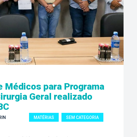
e Médicos para Programa 
rurgia Geral realizado 
BC
RIN
MATÉRIAS
 
SEM CATEGORIA