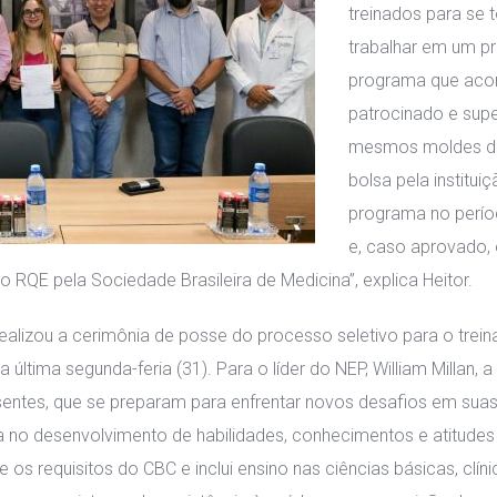
treinados para se t
trabalhar em um pr
programa que acon
patrocinado e supe
mesmos moldes de 
bolsa pela institui
programa no períod
e, caso aprovado,
 o RQE pela Sociedade Brasileira de Medicina”, explica Heitor.
alizou a cerimônia de posse do processo seletivo para o treina
a última segunda-feria (31). Para o líder do NEP, William Millan,
ntes, que se preparam para enfrentar novos desafios em suas t
a no desenvolvimento de habilidades, conhecimentos e atitudes 
 os requisitos do CBC e inclui ensino nas ciências básicas, clín