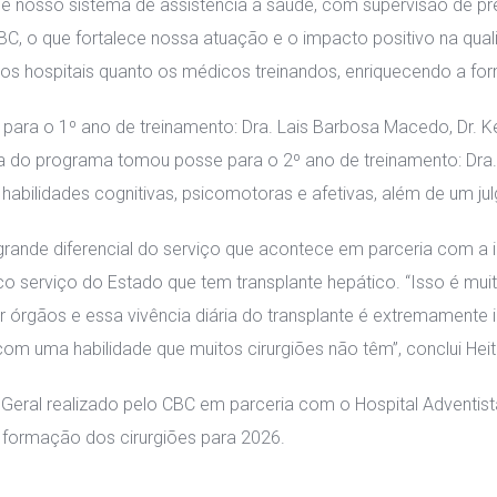
o de nosso sistema de assistência à saúde, com supervisão de pr
, o que fortalece nossa atuação e o impacto positivo na quali
 os hospitais quanto os médicos treinandos, enriquecendo a form
ara o 1º ano de treinamento: Dra. Lais Barbosa Macedo, Dr. Ke
do programa tomou posse para o 2º ano de treinamento: Dra. Ma
abilidades cognitivas, psicomotoras e afetivas, além de um jul
grande diferencial do serviço que acontece em parceria com a in
ico serviço do Estado que tem transplante hepático. “Isso é mui
ar órgãos e essa vivência diária do transplante é extremamente
com uma habilidade que muitos cirurgiões não têm”, conclui Heit
Geral realizado pelo CBC em parceria com o Hospital Adventist
e formação dos cirurgiões para 2026.