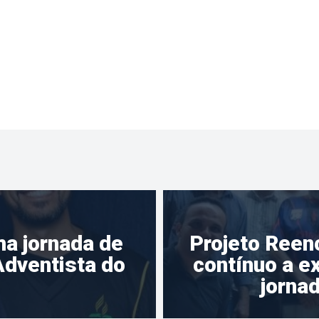
a jornada de 
Projeto Reen
Adventista do 
contínuo a e
jorna