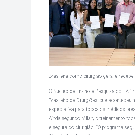
Brasileira como cirurgião geral e recebe
O Núcleo de Ensino e Pesquisa do HAP re
Brasileiro de Cirurgiões, que aconteceu n
expectativa para todos os médicos prese
Ainda segundo Millan, o treinamento foc
e segura do cirurgião. “O programa segue