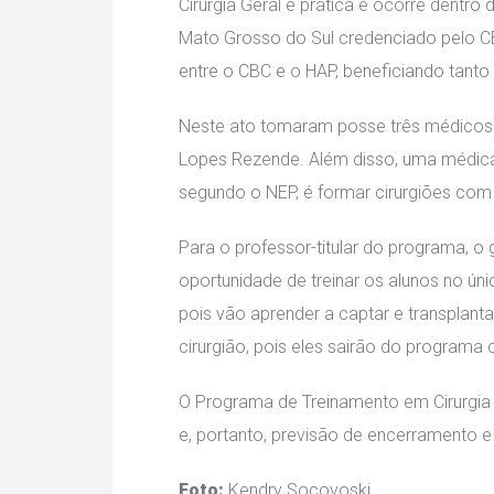
Cirurgia Geral é prática e ocorre dentr
Mato Grosso do Sul credenciado pelo CBC
entre o CBC e o HAP, beneficiando tanto
Neste ato tomaram posse três médicos p
Lopes Rezende. Além disso, uma médica 
egundo o NEP, é formar cirurgiões com h
Para o professor-titular do programa, o 
oportunidade de treinar os alunos no ún
pois vão aprender a captar e transplant
cirurgião, pois eles sairão do programa 
O Programa de Treinamento em Cirurgia 
e, portanto, previsão de encerramento 
Foto: 
Kendry Socovoski