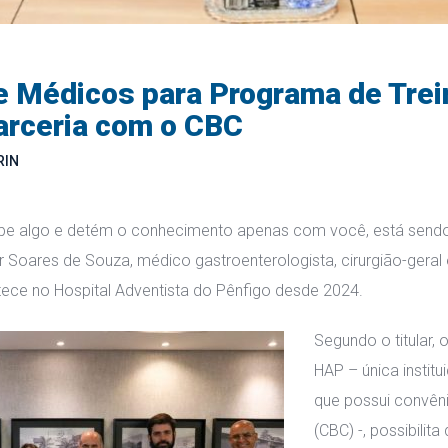
e Médicos para Programa de Trei
arceria com o CBC
RIN
be algo e detém o conhecimento apenas com você, está sendo e
or Soares de Souza, médico gastroenterologista, cirurgião-geral 
tece no Hospital Adventista do Pênfigo desde 2024.
Segundo o titular,
HAP – única instit
que possui convêni
(CBC) -, possibili