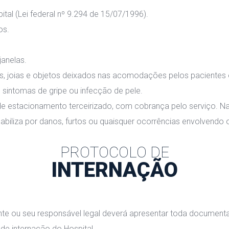
tal (Lei federal nº 9.294 de 15/07/1996).
os.
janelas.
res, joias e objetos deixados nas acomodações pelos paciente
m sintomas de gripe ou infecção de pele.
e estacionamento terceirizado, com cobrança pelo serviço. Na u
abiliza por danos, furtos ou quaisquer ocorrências envolvendo 
PROTOCOLO DE
INTERNAÇÃO
nte ou seu responsável legal deverá apresentar toda document
e internação do Hospital.