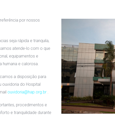
referência por nossos 
s seja rápida e tranquila, 
samos atende-lo com o que 
onal, equipamentos e 
ra humana e calorosa.
camos a disposição para 
 ouvidoria do Hospital 
mail 
ouvidoria@hap.org.br
 .
rtantes, procedimentos e 
rto e tranquilidade durante 