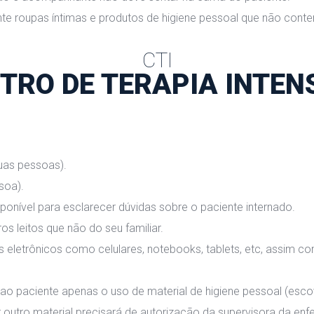
nte roupas íntimas e produtos de higiene pessoal que não cont
CTI
TRO DE TERAPIA INTEN
duas pessoas).
soa).
sponível para esclarecer dúvidas sobre o paciente internado.
ros leitos que não do seu familiar.
 eletrônicos como celulares, notebooks, tablets, etc, assim com
o ao paciente apenas o uso de material de higiene pessoal (es
er outro material precisará de autorização da supervisora da e