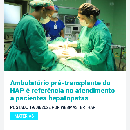
Ambulatório pré-transplante do 
HAP é referência no atendimento 
a pacientes hepatopata
POSTADO 
19/08/2022
 
POR 
WEBMASTER_HAP
MATÉRIAS