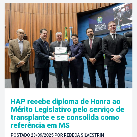
HAP recebe diploma de Honra ao 
Mérito Legislativo pelo serviço de 
transplante e se consolida como 
referência em MS
POSTADO 
23/09/2025
 
POR 
REBECA SILVESTRIN