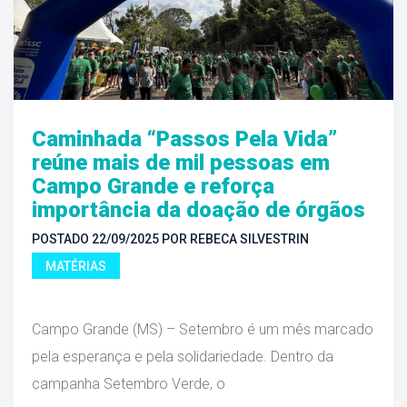
Caminhada “Passos Pela Vida” 
reúne mais de mil pessoas em 
Campo Grande e reforça 
importância da doação de órgão
POSTADO 
22/09/2025
 
POR 
REBECA SILVESTRIN
MATÉRIAS
 Campo Grande (MS) – Setembro é um mês marcado 
pela esperança e pela solidariedade. Dentro da 
campanha Setembro Verde, o 