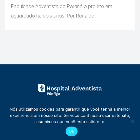
Faculdade Adventista do Paraná o projeto era 
aguardado há dois anos. Por Ronaldo 
Nós utilizamos cookies para garantir que você tenha a melhor 
experiência em nosso site. Se você continua a usar este site, 
assumimos que você está satisfeito.
© 2026 Hospital Adventista Pênfigo | Todos os direitos reservados 
Ok
Desenvolvido por RDORVAL Soluções em Tecnologia