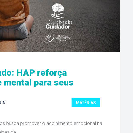
do: HAP reforça 
 mental para seus 
RIN
MATÉRIAS
anos busca promover o acolhimento emocional na 
icas de 