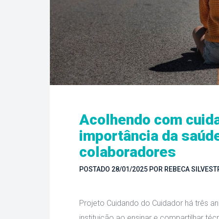
Acolhendo com cuida
importância da saúde
colaboradore
POSTADO 
28/01/2025
 
POR 
REBECA SILVEST
 Projeto Cuidando do Cuidador há três 
instituição ao ensinar e compartilhar técn